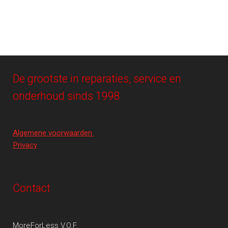
De grootste in reparaties, service en
onderhoud sinds 1998
Algemene voorwaarden
Privacy
Contact
MoreForLess V.O.F.