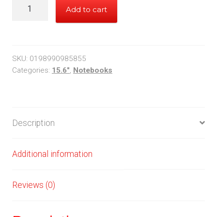
15,6''
Add to cart
HP
Notebook
quantity
SKU:
0198990985855
Categories:
15.6"
,
Notebooks
Description
Additional information
Reviews (0)