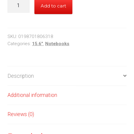
15,6''
Add to cart
HP
Notebook
quantity
SKU:
0198701806318
Categories:
15.6"
,
Notebooks
Description
Additional information
Reviews (0)