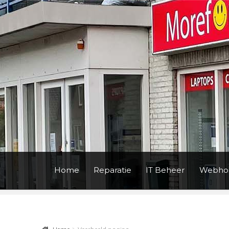
Ga
Ga
door
naar
naar
de
navigatie
inhoud
Home
Reparatie
IT Beheer
Webhos