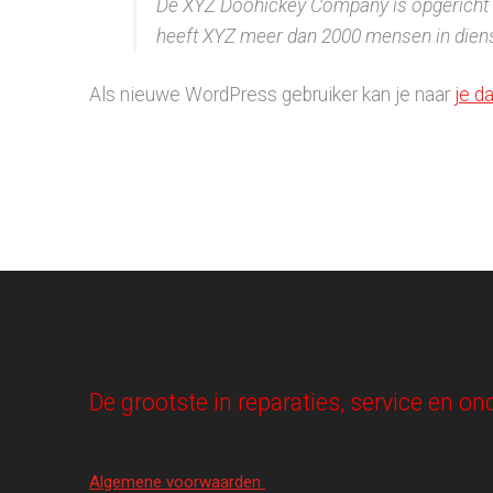
De XYZ Doohickey Company is opgericht in
heeft XYZ meer dan 2000 mensen in dienst
Als nieuwe WordPress gebruiker kan je naar
je d
De grootste in reparaties, service en 
Algemene voorwaarden