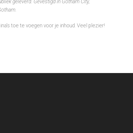
bliek geleverd. Gevestigd in Gotham City,
 Gotham.
a’s toe te voegen voor je inhoud. Veel plezier!