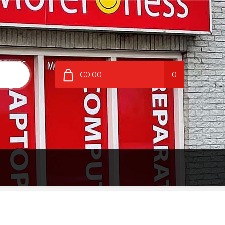
€0.00
0