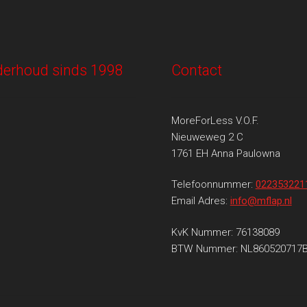
onderhoud sinds 1998
Contact
MoreForLess V.O.F.
Nieuweweg 2 C
1761 EH Anna Paulowna
Telefoonnummer:
022353221
Email Adres:
info@mflap.nl
KvK Nummer: 76138089
BTW Nummer: NL860520717