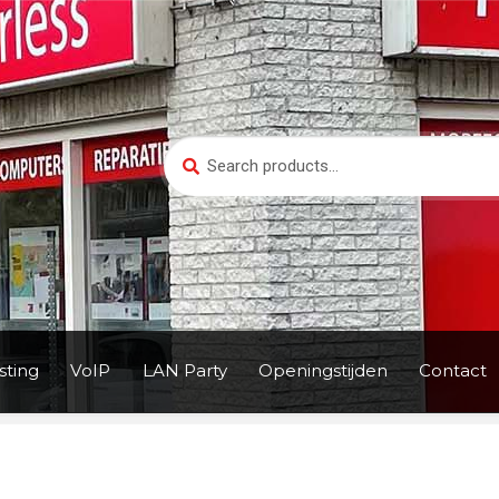
Search
Search
for:
ting
VoIP
LAN Party
Openingstijden
Contact