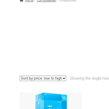
Home
Componenten
Processoren
Showing the single resu