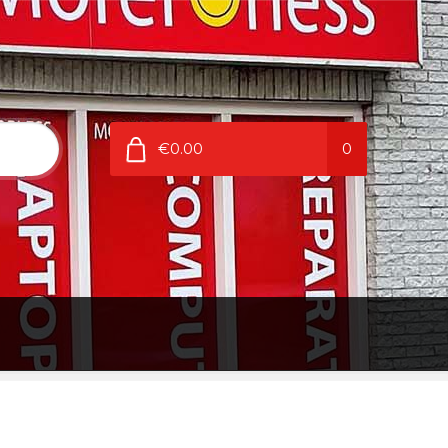
€0.00
0